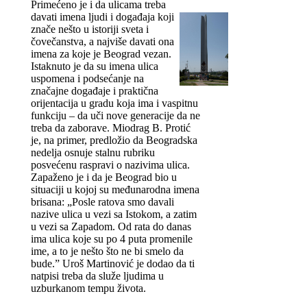
Primećeno je i da ulicama treba
davati imena ljudi i događaja koji
znače nešto u istoriji sveta i
čovečanstva, a najviše davati ona
imena za koje je Beograd vezan.
Istaknuto je da su imena ulica
uspomena i podsećanje na
značajne događaje i praktična
orijentacija u gradu koja ima i vaspitnu
funkciju – da uči nove generacije da ne
treba da zaborave. Miodrag B. Protić
je, na primer, predložio da Beogradska
nedelja osnuje stalnu rubriku
posvećenu raspravi o nazivima ulica.
Zapaženo je i da je Beograd bio u
situaciji u kojoj su međunarodna imena
brisana: „Posle ratova smo davali
nazive ulica u vezi sa Istokom, a zatim
u vezi sa Zapadom. Od rata do danas
ima ulica koje su po 4 puta promenile
ime, a to je nešto što ne bi smelo da
bude.” Uroš Martinović je dodao da ti
natpisi treba da služe ljudima u
uzburkanom tempu života.