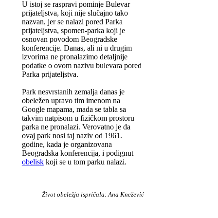
U istoj se raspravi pominje Bulevar
prijateljstva, koji nije slučajno tako
nazvan, jer se nalazi pored Parka
prijateljstva, spomen-parka koji je
osnovan povodom Beogradske
konferencije. Danas, ali ni u drugim
izvorima ne pronalazimo detaljnije
podatke o ovom nazivu bulevara pored
Parka prijateljstva.
Park nesvrstanih zemalja danas je
obeležen upravo tim imenom na
Google mapama, mada se tabla sa
takvim natpisom u fizičkom prostoru
parka ne pronalazi. Verovatno je da
ovaj park nosi taj naziv od 1961.
godine, kada je organizovana
Beogradska konferencija, i podignut
obelisk
koji se u tom parku nalazi.
Život obeležja ispričala: Ana Knežević