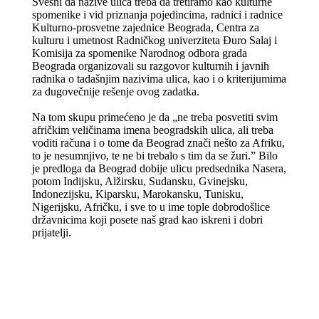
Svesni da nazive ulica treba da tretiramo kao kulturne
spomenike i vid priznanja pojedincima, radnici i radnice
Kulturno-prosvetne zajednice Beograda, Centra za
kulturu i umetnost Radničkog univerziteta Đuro Salaj i
Komisija za spomenike Narodnog odbora grada
Beograda organizovali su razgovor kulturnih i javnih
radnika o tadašnjim nazivima ulica, kao i o kriterijumima
za dugovečnije rešenje ovog zadatka.
Na tom skupu primećeno je da „ne treba posvetiti svim
afričkim veličinama imena beogradskih ulica, ali treba
voditi računa i o tome da Beograd znači nešto za Afriku,
to je nesumnjivo, te ne bi trebalo s tim da se žuri.” Bilo
je predloga da Beograd dobije ulicu predsednika Nasera,
potom Indijsku, Alžirsku, Sudansku, Gvinejsku,
Indonezijsku, Kiparsku, Marokansku, Tunisku,
Nigerijsku, Afričku, i sve to u ime tople dobrodošlice
državnicima koji posete naš grad kao iskreni i dobri
prijatelji.