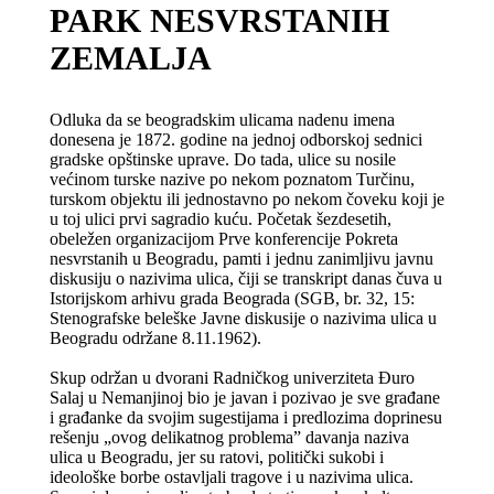
PARK NESVRSTANIH
ZEMALJA
Odluka da se beogradskim ulicama nadenu imena
donesena je 1872. godine na jednoj odborskoj sednici
gradske opštinske uprave. Do tada, ulice su nosile
većinom turske nazive po nekom poznatom Turčinu,
turskom objektu ili jednostavno po nekom čoveku koji je
u toj ulici prvi sagradio kuću. Početak šezdesetih,
obeležen organizacijom Prve konferencije Pokreta
nesvrstanih u Beogradu, pamti i jednu zanimljivu javnu
diskusiju o nazivima ulica, čiji se transkript danas čuva u
Istorijskom arhivu grada Beograda (SGB, br. 32, 15:
Stenografske beleške Javne diskusije o nazivima ulica u
Beogradu održane 8.11.1962).
Skup održan u dvorani Radničkog univerziteta Đuro
Salaj u Nemanjinoj bio je javan i pozivao je sve građane
i građanke da svojim sugestijama i predlozima doprinesu
rešenju „ovog delikatnog problema” davanja naziva
ulica u Beogradu, jer su ratovi, politički sukobi i
ideološke borbe ostavljali tragove i u nazivima ulica.