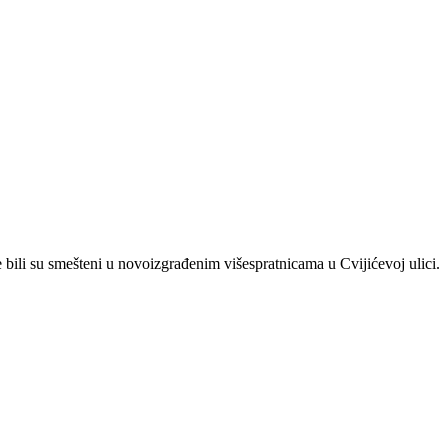
bili su smešteni u novoizgrađenim višespratnicama u Cvijićevoj ulici.