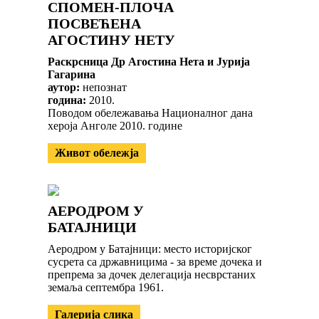
СПОМЕН-ПЛОЧА
ПОСВЕЋЕНА
АГОСТИНУ НЕТУ
Раскрсница Др Агостина Нета и Јурија
Гагарина
аутор:
непознат
година:
2010.
Поводом обележавања Националног дана
хероја Анголе 2010. године
Живот обележја
АЕРОДРОМ У
БАТАЈНИЦИ
Аеродром у Батајници: место историјског
сусрета са државницима - за време дочека и
препрема за дочек делегација несврстаних
земаља септембра 1961.
Галерија слика