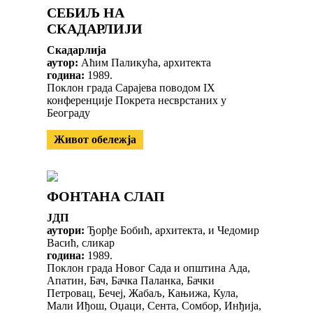
СЕБИЉ НА
СКАДАРЛИЈИ
Скадарлија
аутор:
Аћим Паликућа, архитекта
година:
1989.
Поклон града Сарајева поводом IX
конференције Покрета несврстаних у
Београду
Живот обележја
ФОНТАНА СЛАП
ЈДП
аутори:
Ђорђе Бобић, архитекта, и Чедомир
Васић, сликар
година:
1989.
Поклон града Новог Сада и општина Ада,
Апатин, Бач, Бачка Паланка, Бачки
Петровац, Бечеј, Жабаљ, Кањижа, Кула,
Мали Иђош, Оџаци, Сента, Сомбор, Инђија,