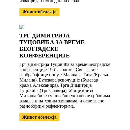
изванредан поглед на Београд.
Живот обележја
ТРГ ДИМИТРИЈА
ТУЦОВИЋА ЗА ВРЕМЕ
БЕОГРАДСКЕ
КОНФЕРЕНЦИЈЕ
Трг Димитрија Туцовића за време Београдске
конференције 1961. године. Све главне
саобраћајнице попут: Маршала Тита (Краља
Милана), Булевара револуције (Булевар
краља Александра), Трга Димитрија
Туцовића (Трг Славија), Улице кнеза
Милоша биле су посебно украшене грбовима
земаља и њиховим заставама, и осветљене
разнобојним рефлекторима.
Живот обележја