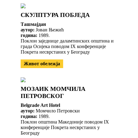
СКУЛПТУРА ПОБЈЕДА
Ташмајдан
аутор:
Јован Њежић
година:
1989.
Поклон заједнице даламтинских општина и
града Осијека поводом IX конференције
Покрета несврстаних у Београду
Живот обележја
МОЗАИК МОМЧИЛА
ПЕТРОВСКОГ
Belgrade Art Hotel
аутор:
Момчило Петровски
година:
1989.
Поклон општина Македоније поводом IX
конференције Покрета несврстаних у
Београду