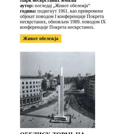
Парк несврстаних земаља
аутор:
погледај „Живот обележја“
година:
подигнут 1961. као привремени
објекат поводом I конференције Покрета
несврстаних, обновљен 1989. поводом IX
конференције Покрета несврстаних.
Живот обележја