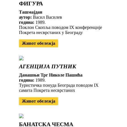
ФИГУРА
Ташмајдан
аутор:
Васил Василев
година:
1989.
Поклон Скопља поводом IX конференције
Покрета несврстаних у Београду
Живот обележја
АГЕНЦИЈА ПУТНИК
Данашњи Трг Николе Пашића
година:
1989.
Туристичка понуда Београда поводом IX
самита Покрета несврстаних
Живот обележја
БАНАТСКА ЧЕСМА