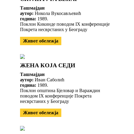
Ташмајдан
аутор:
Никола Вукосављевић
година:
1989.
Поклон Кикинде поводом IX конференције
Покрета несврстаних у Београду
Живот обележја
ЖЕНА КОЈА СЕДИ
Ташмајдан
аутор:
Иван Саболић
година:
1989.
Поклон општина Бјеловар и Вараждин
поводом IX конференције Покрета
несврстаних у Београду
Живот обележја