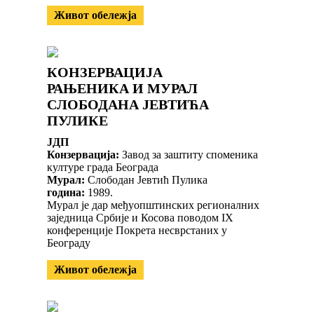
Живот обележја
КОНЗЕРВАЦИЈА
РАЊЕНИКА И МУРАЛ
СЛОБОДАНА ЈЕВТИЋА
ПУЛИКЕ
ЈДП
Конзервација:
Завод за заштиту споменика
културе града Београда
Мурал:
Слободан Јевтић Пулика
година:
1989.
Мурал је дар међуопштинских регионалних
заједница Србије и Косова поводом IX
конференције Покрета несврстаних у
Београду
Живот обележја