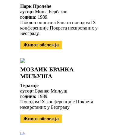
Парк Пролеће
аутор:
Миша Бербаков
година:
1989.
Поклон општина Баната поводом IX
конференције Покрета несврстаних у
Београду.
Живот обележја
МОЗАИК БРАНКА
МИЉУША
Теразије
аутор:
Бранко Миљуш
година:
1989.
Поводом IX конференције Покрета
несврстаних у Београду
Живот обележја