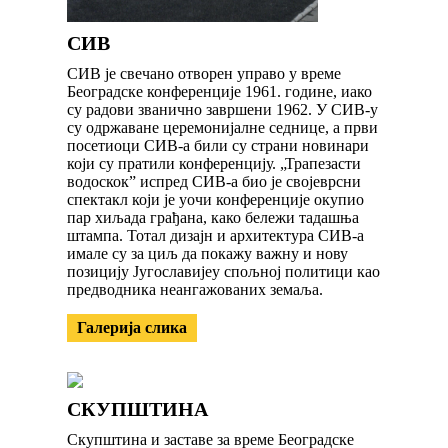
СИВ
СИВ је свечано отворен управо у време
Београдске конференције 1961. године, иако
су радови званично завршени 1962. У СИВ-у
су одржаване церемонијалне седнице, а први
посетиоци СИВ-а били су страни новинари
који су пратили конференцију. „Трапезасти
водоскок” испред СИВ-а био је својеврсни
спектакл који је уочи конференције окупио
пар хиљада грађана, како бележи тадашња
штампа. Тотал дизајн и архитектура СИВ-а
имале су за циљ да покажу важну и нову
позицију Југославијеу спољној политици као
предводника неангажованих земаља.
Галерија слика
СКУПШТИНА
Скупштина и заставе за време Београдске