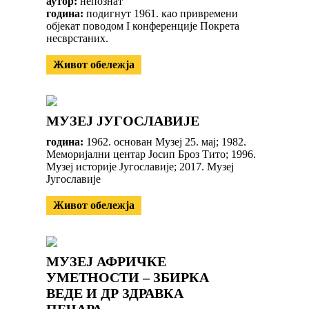
аутор:
непознат
година:
подигнут 1961. као привремени
објекат поводом I конференције Покрета
несврстаних.
Живот обележја
МУЗЕЈ ЈУГОСЛАВИЈЕ
година:
1962. основан Музеј 25. мај; 1982.
Меморијални центар Јосип Броз Тито; 1996.
Музеј историје Југославије; 2017. Музеј
Југославије
Живот обележја
МУЗЕЈ АФРИЧКЕ
УМЕТНОСТИ – ЗБИРКА
ВЕДЕ И ДР ЗДРАВКА
ПЕЧАРА