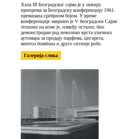
Хала III Београдског сајма је у оквиру
припрема за Београдску конференцију 1961.
премазана сребрном бојом. У време
конференције завршен је V београдски Сајам
технике на коме је, између осталог, био
демонстриран рад неколико врста уличних
аутомара за продају парфема, цигарета,
ментол бомбона и друге ситније робе.
Галерија слика