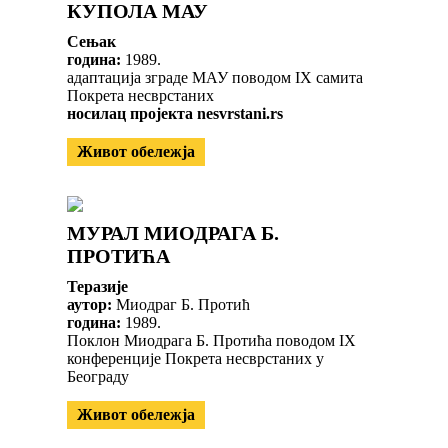
КУПОЛА МАУ
Сењак
година:
1989.
адаптација зграде МАУ поводом IX самита
Покрета несврстаних
носилац пројекта nesvrstani.rs
Живот обележја
МУРАЛ МИОДРАГА Б.
ПРОТИЋА
Теразије
аутор:
Миодраг Б. Протић
година:
1989.
Поклон Миодрага Б. Протића поводом IX
конференције Покрета несврстаних у
Београду
Живот обележја