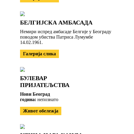
БЕЛГИЈСКА АМБАСАДА
Немири испред амбасаде Белгије у Београду
поводом убиства Патриса Лумумбе
14.02.1961.
Галерија слика
БУЛЕВАР
ПРИЈАТЕЉСТВА
Нови Београд
година:
непознатo
Живот обележја