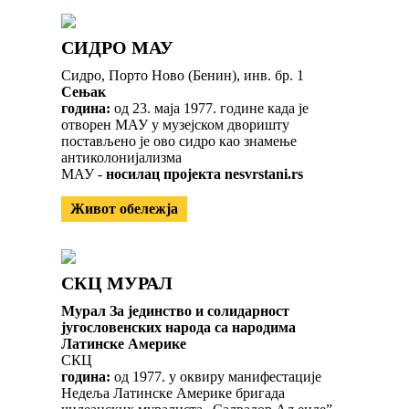
СИДРО МАУ
Сидро, Порто Ново (Бенин), инв. бр. 1
Сењак
година:
од 23. маја 1977. године када је
отворен МАУ у музејском дворишту
постављено је ово сидро као знамење
антиколонијализма
МАУ -
носилац пројекта nesvrstani.rs
Живот обележја
СКЦ МУРАЛ
Мурал За јединство и солидарност
југословенских народа са народима
Латинске Америке
СКЦ
година:
од 1977. у оквиру манифестације
Недеља Латинске Америке бригада