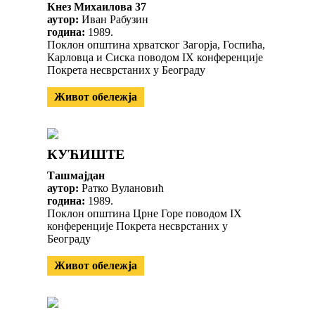
Кнез Михаилова 37
аутор:
Иван Рабузин
година:
1989.
Поклон општина хрватског Загорја, Госпића,
Карловца и Сиска поводом IX конференције
Покрета несврстаних у Београду
Живот обележја
КУЋИШТЕ
Ташмајдан
аутор:
Ратко Вулановић
година:
1989.
Поклон општина Црне Горе поводом IX
конференције Покрета несврстаних у
Београду
Живот обележја