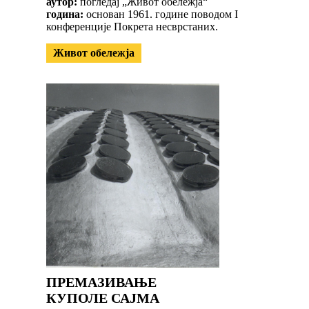
аутор:
погледај „Живот обележја“
година:
основан 1961. године поводом I
конференције Покрета несврстаних.
Живот обележја
ПРЕМАЗИВАЊЕ
КУПОЛЕ САЈМА