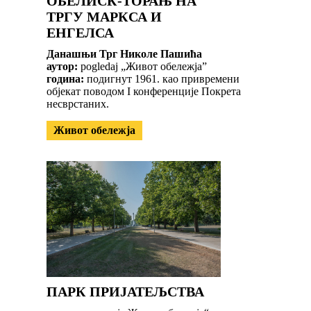
ОБЕЛИСК-ТОРАЊ НА
ТРГУ МАРКСА И
ЕНГЕЛСА
Данашњи Трг Николе Пашића
аутор:
pogledaj „Живот обележја”
година:
подигнут 1961. као привремени
објекат поводом I конференције Покрета
несврстаних.
Живот обележја
ПАРК ПРИЈАТЕЉСТВА