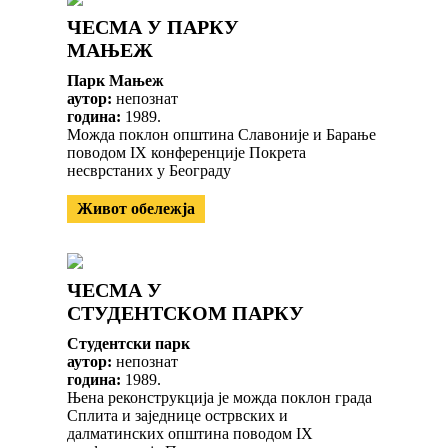
ЧЕСМА У ПАРКУ
МАЊЕЖ
Парк Мањеж
аутор:
непознат
година:
1989.
Можда поклон општина Славоније и Барање
поводом IX конференције Покрета
несврстаних у Београду
Живот обележја
ЧЕСМА У
СТУДЕНТСКОМ ПАРКУ
Студентски парк
аутор:
непознат
година:
1989.
Њена реконструкција је можда поклон града
Сплита и заједнице острвских и
далматинских општина поводом IX