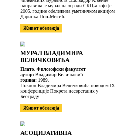
чилеанских муралиста „Салвадор Аљенде”
направила је мурал на огради СКЦ-а који је
2005. године обележила уметничком акцијом
Даринка Поп-Митић.
Живот обележја
МУРАЛ ВЛАДИМИРА
ВЕЛИЧКОВИЋА
Плато, Филозофски факултет
аутор:
Владимир Величковић
година:
1989.
Поклон Владимира Величковића поводом IX
конференције Покрета несврстаних у
Београду
Живот обележја
АСОЦИЈАТИВНА