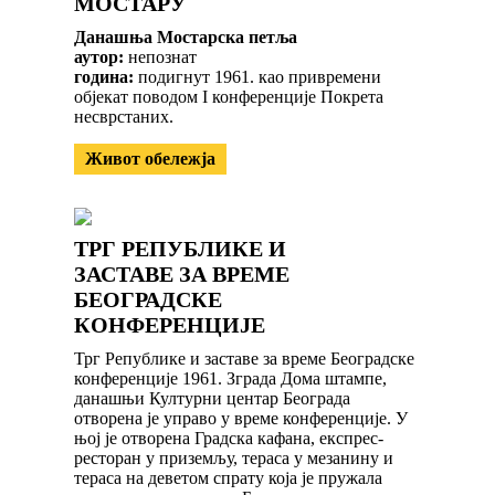
МОСТАРУ
Данашња Мостарска петља
аутор:
непознат
година:
подигнут 1961. као привремени
објекат поводом I конференције Покрета
несврстаних.
Живот обележја
ТРГ РЕПУБЛИКЕ И
ЗАСТАВЕ ЗА ВРЕМЕ
БЕОГРАДСКЕ
КОНФЕРЕНЦИЈЕ
Трг Републике и заставе за време Београдске
конференције 1961. Зграда Дома штампе,
данашњи Културни центар Београда
отворена је управо у време конференције. У
њој је отворена Градска кафана, експрес-
ресторан у приземљу, тераса у мезанину и
тераса на деветом спрату која је пружала