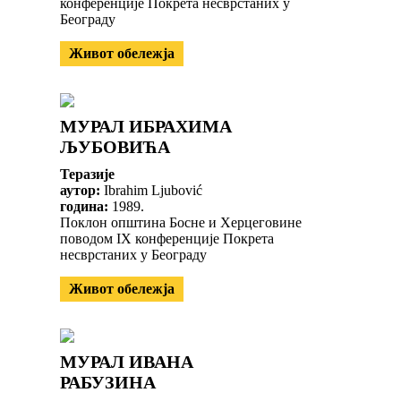
конференције Покрета несврстаних у
Београду
Живот обележја
МУРАЛ ИБРАХИМА
ЉУБОВИЋА
Теразије
аутор:
Ibrahim Ljubović
година:
1989.
Поклон општина Босне и Херцеговине
поводом IX конференције Покрета
несврстаних у Београду
Живот обележја
МУРАЛ ИВАНА
РАБУЗИНА