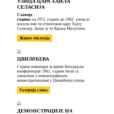
УЛИЦА ЦАРА ХАИЛА
СЕЛАСИЈА
Славија
година:
од 1972. године до 1992. улица је
носила име по етиопском цару Хајлу
Селасију. Данас је то Краља Милутина.
Живот обележја
ЦВИЈИЋЕВА
Страни новинари за време Београдске
конференције 1961. године били су
смештени у новоизграђеним
вишеспратницама у Цвијићевој улици.
Галерија слика
ДЕМОНСТРАЦИЈЕ НА