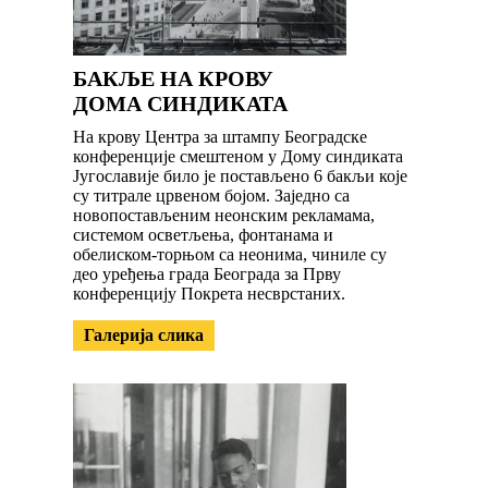
БАКЉЕ НА КРОВУ
ДОМА СИНДИКАТА
На крову Центра за штампу Београдске
конференције смештеном у Дому синдиката
Југославије било је постављено 6 бакљи које
су титрале црвеном бојом. Заједно са
новопостављеним неонским рекламама,
системом осветљења, фонтанама и
обелиском-торњом са неонима, чиниле су
део уређења града Београда за Прву
конференцију Покрета несврстаних.
Галерија слика