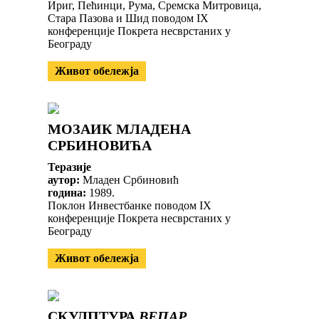
Ириг, Пећинци, Рума, Сремска Митровица,
Стара Пазова и Шид поводом IX
конференције Покрета несврстаних у
Београду
Живот обележја
МОЗАИК МЛАДЕНА
СРБИНОВИЋА
Теразије
аутор:
Младен Србиновић
година:
1989.
Поклон Инвестбанке поводом IX
конференције Покрета несврстаних у
Београду
Живот обележја
СКУЛПТУРА
ВЕПАР