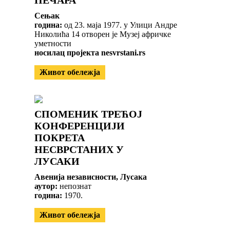
Сењак
година:
од 23. маја 1977. у Улици Андре
Николића 14 отворен је Музеј афричке
уметности
носилац пројекта nesvrstani.rs
Живот обележја
СПОМЕНИК ТРЕЋОЈ
КОНФЕРЕНЦИЈИ
ПОКРЕТА
НЕСВРСТАНИХ У
ЛУСАКИ
Авенија независности, Лусака
аутор:
непознат
година:
1970.
Живот обележја