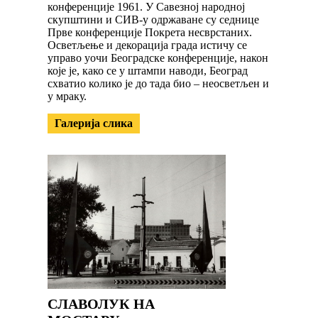
конференције 1961. У Савезној народној
скупштини и СИВ-у одржаване су седнице
Прве конференције Покрета несврстаних.
Осветљење и декорација града истичу се
управо уочи Београдске конференције, након
које је, како се у штампи наводи, Београд
схватио колико је до тада био – неосветљен и
у мраку.
Галерија слика
СЛАВОЛУК НА